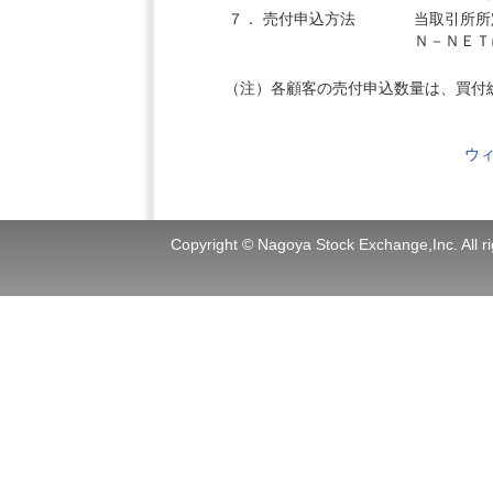
７．
売付申込方法
当取引所所
Ｎ－ＮＥＴ
（注）各顧客の売付申込数量は、買付
ウ
Copyright © Nagoya Stock Exchange,Inc. All ri