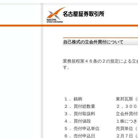
自己株式の立会外買付について
業務規程第４６条の２の規定による立
す。
１．
銘柄
東邦瓦斯（
２．
買付総数量
２，３００
３．
買付取扱料
立会外買付
４．
買付値段
１株につき
５．
売付申込単位
売買単位（
６．
売付申込日
２月７日（