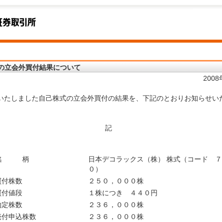
の立会外買付結果について
200
いたしました自己株式の立会外買付の結果を、下記のとおりお知らせい
記
銘 柄
日本デコラックス（株） 株式（コード 
０）
買付株数
２５０，０００株
買付値段
１株につき ４４０円
約定株数
２３６，０００株
売付申込株数
２３６，０００株