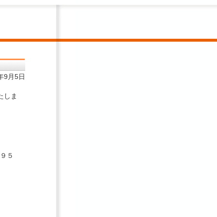
8年9月5日
たしま
７９５