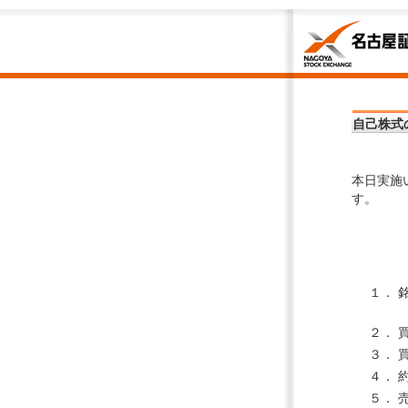
自己株式
本日実施
す。
１．
２．
３．
４．
５．