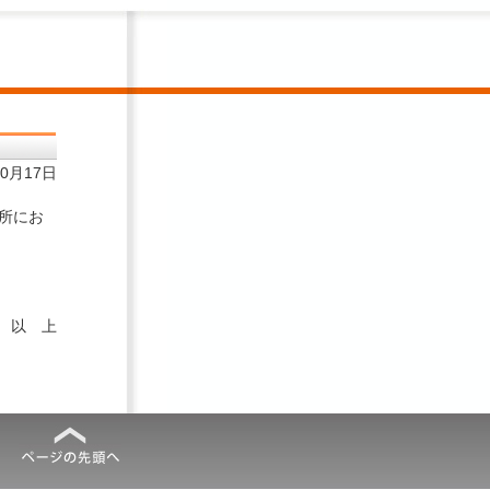
10月17日
所にお
以 上