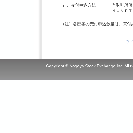
７．
売付申込方法
当取引所所
Ｎ－ＮＥＴ
（注）各顧客の売付申込数量は、買付
ウ
Copyright © Nagoya Stock Exchange,Inc. All ri