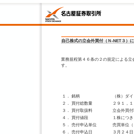
自己株式の立会外買付（Ｎ-NET３）
業務規程第４６条の２の規定による立
す。
１．
銘柄
（株）ダイ
２．
買付総数量
２９１，１
３．
買付取扱料
立会外買付
４．
買付値段
１株につき
５．
売付申込単位
売買単位（
６．
売付申込日
３月２４日