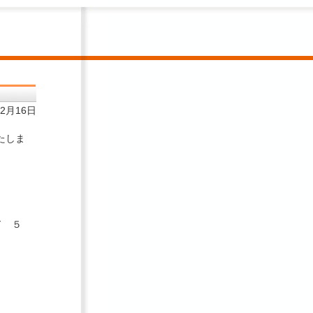
12月16日
たしま
ド ５