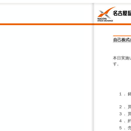
自己株式
本日実施
す。
１．
２．
３．
４．
５．