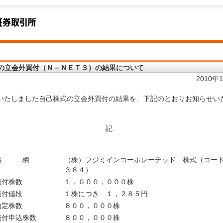
の立会外買付（Ｎ－ＮＥＴ３）の結果について
2010年
いたしました自己株式の立会外買付の結果を、下記のとおりお知らせい
記
銘 柄
（株）フジミインコーポレーテッド 株式（コー
３８４）
買付株数
１，０００，０００株
買付値段
１株につき １，２８５円
約定株数
８００，０００株
売付申込株数
８００，０００株