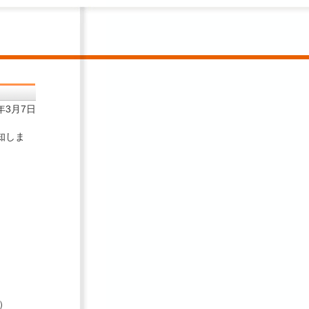
1年3月7日
知しま
）