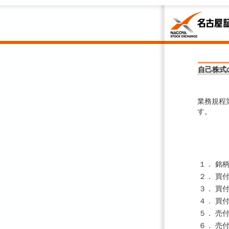
自己株式
業務規程
す。
１．
銘
２．
買
３．
買
４．
買
５．
売
６．
売