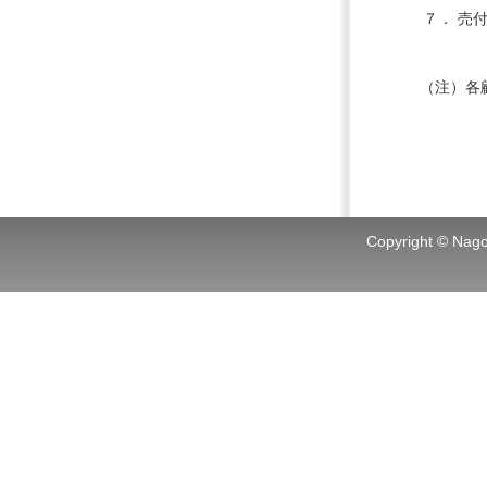
７．
売
（注）各
Copyright © Nagoy