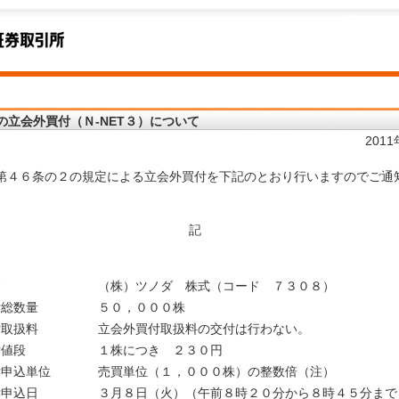
の立会外買付（Ｎ-NET３）について
201
第４６条の２の規定による立会外買付を下記のとおり行いますのでご通
記
柄
（株）ツノダ 株式（コード ７３０８）
付総数量
５０，０００株
付取扱料
立会外買付取扱料の交付は行わない。
付値段
１株につき ２３０円
付申込単位
売買単位（１，０００株）の整数倍（注）
付申込日
３月８日（火）（午前８時２０分から８時４５分まで