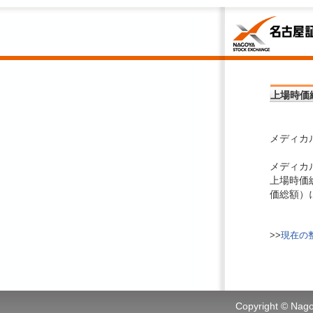
上場時価
メディカ
メディカ
上場時価
価総額）
>>
現在の
Copyright © Nagoy