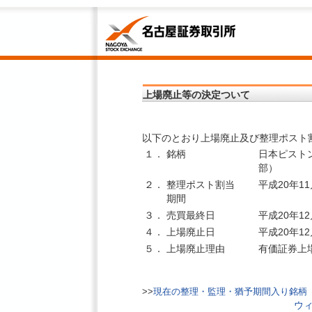
上場廃止等の決定ついて
以下のとおり上場廃止及び整理ポスト
１．
銘柄
日本ピスト
部）
２．
整理ポスト割当
平成20年11
期間
３．
売買最終日
平成20年12
４．
上場廃止日
平成20年12
５．
上場廃止理由
有価証券上
>>
現在の整理・監理・猶予期間入り銘柄
ウ