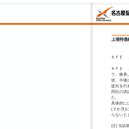
上場時価
ＫＦＥ 
ＫＦＥ 
て、株券
状、今後
提出を行
同社の決
た。
具体的に
(３か月
らないと
(注) 当