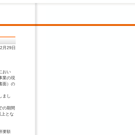
12月29日
におい
事業の現
書面）の
しまし
での期間
以上とな
所要額