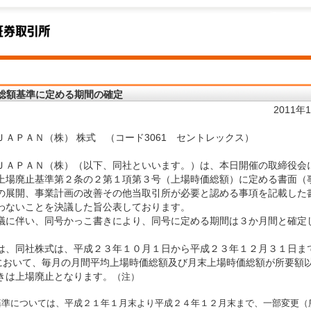
総額基準に定める期間の確定
2011年
ＪＡＰＡＮ（株） 株式 （コード3061 セントレックス）
ＪＡＰＡＮ（株）（以下、同社といいます。）は、本日開催の取締役会
上場廃止基準第２条の２第１項第３号（上場時価総額）に定める書面（
の展開、事業計画の改善その他当取引所が必要と認める事項を記載した
わないことを決議した旨公表しております。
議に伴い、同号かっこ書きにより、同号に定める期間は３か月間と確定
は、同社株式は、平成２３年１０月１日から平成２３年１２月３１日ま
)において、毎月の月間平均上場時価総額及び月末上場時価総額が所要額
きは上場廃止となります。
（注）
該基準については、平成２１年１月末より平成２４年１２月末まで、一部変更（