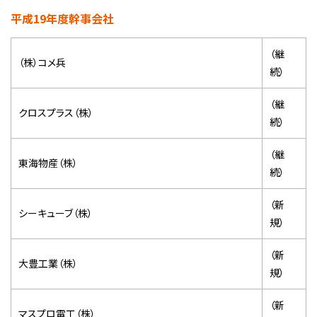
平成19年度幹事会社
（継
（株）コメ兵
続）
（継
クロスプラス（株）
続）
（継
東海物産（株）
続）
（新
シーキューブ（株）
規）
（新
大豊工業（株）
規）
（新
マスプロ電工（株）