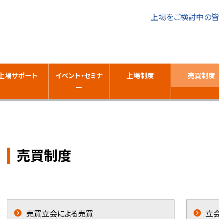
上場をご検討中の
上場サポート
イベント・セミナ
上場制度
売買制度
ー
売買制度
売買立会による売買
立