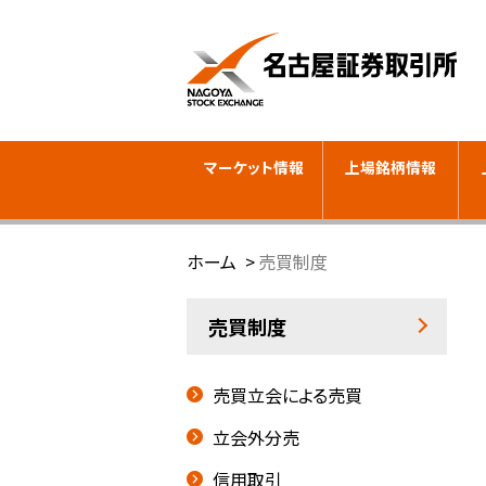
マーケット情報
上場銘柄情報
ホーム
売買制度
売買制度
売買立会による売買
立会外分売
信用取引