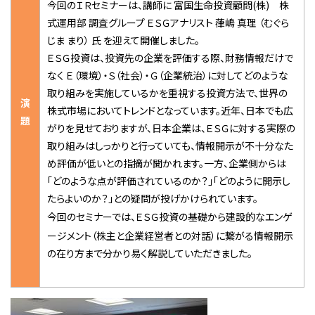
今回のＩＲセミナーは、講師に 富国生命投資顧問(株) 株
式運用部 調査グループ ＥＳＧアナリスト 葎嶋 真理 （むぐら
じま まり） 氏 を迎えて開催しました。
ＥＳＧ投資は、投資先の企業を評価する際、財務情報だけで
なく Ｅ（環境）・Ｓ（社会）・Ｇ（企業統治）に対してどのような
取り組みを実施しているかを重視する投資方法で、世界の
演
株式市場においてトレンドとなっています。近年、日本でも広
題
がりを見せておりますが、日本企業は、ＥＳＧに対する実際の
取り組みはしっかりと行っていても、情報開示が不十分なた
め評価が低いとの指摘が聞かれます。一方、企業側からは
「どのような点が評価されているのか？」「どのように開示し
たらよいのか？」との疑問が投げかけられています。
今回のセミナーでは、ＥＳＧ投資の基礎から建設的なエンゲ
ージメント（株主と企業経営者との対話）に繋がる情報開示
の在り方まで分かり易く解説していただきました。