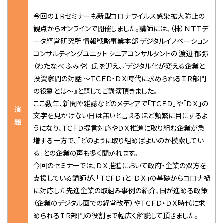
今回のＩＲセミナーも新型コロナウイルス感染拡大防止の
観点からオンラインで開催しました。講師には、（株）ＮＴＴデ
ータ経営研究所 情報戦略事業本部 デジタルイノベーション
コンサルティングユニット シニアコンサルタントの 渡辺 郁弥
（わたなべ ふみや） 氏 を迎え、『デジタル化が変える企業と
投資家間の対話 ～ＴＣＦＤ・ＤＸ時代に求められるＩＲ部門
の役割とは～』と題してご講演頂きました。
ここ数年、新聞や雑誌などのメディアで「ＴＣＦＤ」や「ＤＸ」の
演
文字を見かけない日は無いと言えるほど頻繁に目にするよ
題
うになり、ＴＣＦＤ提言対応やＤＸ推進に取り組む企業が急
増する一方で、「どのように取り組めばよいのか模索してい
る」との企業の声も多く聞かれます。
今回のセミナーでは、ＤＸ推進において政府・企業の双方を
支援している講師が、「ＴＣＦＤ」と「ＤＸ」の基礎からコロナ禍
に対応した先進企業の取組み事例の紹介、国が進める政策
（企業のデジタル面での経営改革）やＴＣＦＤ・ＤＸ時代に求
められるＩＲ部門の役割まで幅広く解説して頂きました。