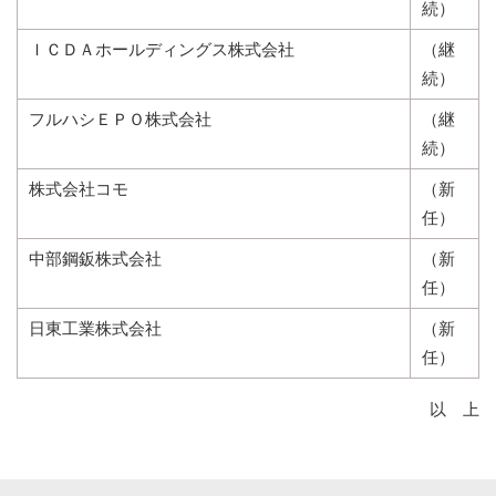
続）
ＩＣＤＡホールディングス
株式会社
（継
続）
フルハシＥＰＯ株式会社
（継
続）
株式会社コモ
（新
任）
中部鋼鈑株式会社
（
新
任
）
日東工業株式会社
（新
任）
以 上