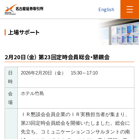
English
上場サポート
2月20日（金） 第23回定時会員総会・懇親会
日
2026
年
2
月
20
日（金）
15:30
～
17:10
時
ホテル竹島
会
場
ＩＲ懇談会会員企業のＩＲ実務担当者が集まり、
第23回定時会員総会を開催いたしました。総会に
先立ち、コミュニケーションコンサルタントの南