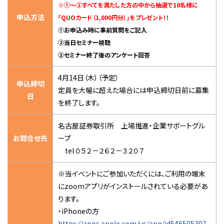
※①～③すべてを満たした方の中から抽選で
10名
様
に
申込方法
「QUOカード（1,000円分）」をプレゼント！！
①お申込み時に事前質問をご記入
②当日セミナー視聴
③セミナー終了後のアンケート回答
4月14日（木）（予定）
申込締切
定員を大幅に超えた場合には申込締切日前に募集
日
を終了します。
名古屋証券取引所 上場推進・企業サポートグル
お問合せ先
ープ
tel ０５２－２６２－３２０７
※当イベントにご参加いただくには、ご利用の端末
にzoomアプリがインストールされている必要があ
ります。
・iPhoneの方
https://apps.apple.com/us/app/id546505307