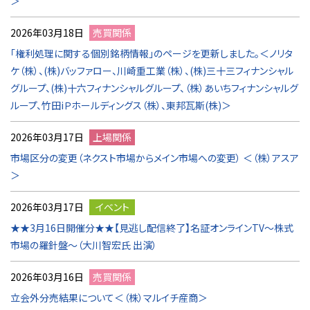
＞
2026年03月18日
売買関係
「権利処理に関する個別銘柄情報」のページを更新しました。＜ノリタ
ケ（株）、(株)バッファロー、川崎重工業（株）、(株)三十三フィナンシャル
グループ、(株)十六フィナンシャルグループ、（株）あいちフィナンシャルグ
ループ、竹田iＰホールディングス（株）、東邦瓦斯(株)＞
2026年03月17日
上場関係
市場区分の変更（ネクスト市場からメイン市場への変更） ＜（株）アスア
＞
2026年03月17日
イベント
★★3月16日開催分★★【見逃し配信終了】名証オンラインTV～株式
市場の羅針盤～（大川智宏氏 出演）
2026年03月16日
売買関係
立会外分売結果について＜（株）マルイチ産商＞