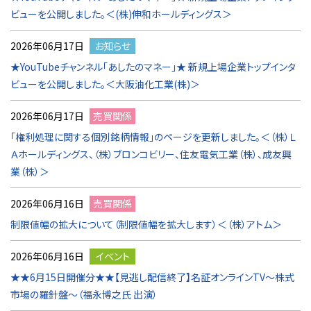
ビューを公開しました。＜(株)伸和ホールディングス＞
2026年06月17日
お知らせ
★YouTubeチャンネル「あしたのマネー」★ 新規上場企業トップインタ
ビューを公開しました。＜大阪油化工業(株)＞
2026年06月17日
売買関係
「権利処理に関する個別銘柄情報」のページを更新しました。＜（株）Ｌ
Ａホールディングス、（株）ブロンコビリー、住友電気工業（株）、成友興
業（株）＞
2026年06月16日
売買関係
制限値幅の拡大について（制限値幅を拡大します）＜（株）アトム＞
2026年06月16日
イベント
★★6月15日開催分★★【見逃し配信終了】名証オンラインTV～株式
市場の羅針盤～（福永博之氏 出演）