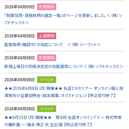
2026年04月09日
売買関係
「制度信用・貸借銘柄の選定一覧」のページを更新しました。＜（株）ソ
フトテックス＞
2026年04月08日
上場関係
監理銘柄（確認中）の指定について ＜（株）ジーフット＞
2026年04月08日
売買関係
新規上場日の初値決定前の気配運用について＜（株）ソフトテックス＞
2026年04月08日
イベント
★★2026年6月8日（月）開催★★ 名証ＩＲセミナー オンライン個人投
資家向け企業説明会（成友興業、ネクストジェン）【申込受付終了】
2026年04月08日
イベント
★★6月15日（月）開催★★ 第９回 名証オンラインＴＶ ～ 株式市場
の羅針盤 ～（福永 博之 氏 生出演）【申込受付終了】