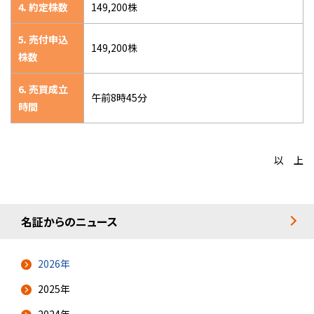
4．約定株数
149,200株
5．売付申込
149,200株
株数
6．売買成立
午前8時45分
時間
以 上
名証からのニュース
2026年
2025年