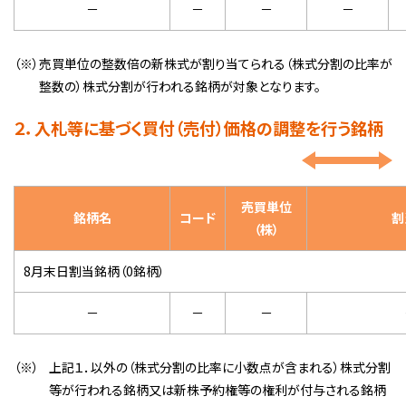
－
－
－
－
（※）
売買単位の整数倍の新株式が割り当てられる（株式分割の比率が
整数の）株式分割が行われる銘柄が対象となります。
２．入札等に基づく買付（売付）価格の調整を行う銘柄
売買単位
銘柄名
コード
割
（株）
8月末日割当銘柄（0銘柄）
－
－
－
（※）
上記１．以外の（株式分割の比率に小数点が含まれる）株式分割
等が行われる銘柄又は新株予約権等の権利が付与される銘柄