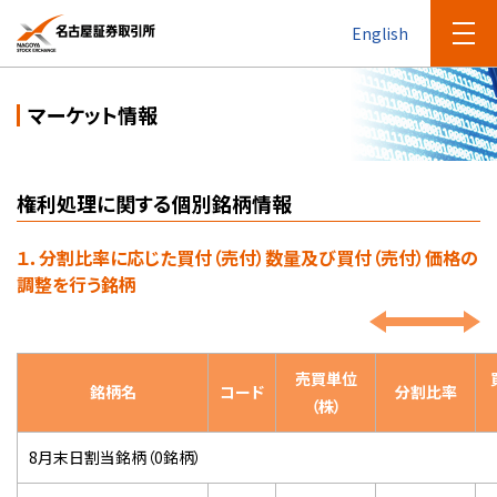
English
マーケット情報
権利処理に関する個別銘柄情報
１．分割比率に応じた買付（売付）数量及び買付（売付）価格の
調整を行う銘柄
売買単位
銘柄名
コード
分割比率
（株）
8月末日割当銘柄（0銘柄）