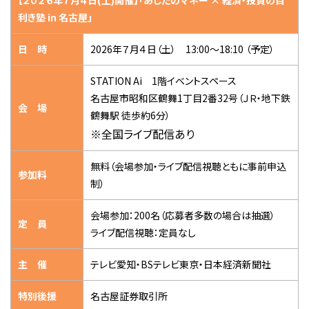
【２０２６年７月４日(土)開催】「あしたのマネー × 経済・投資の目
利き塾 in 名古屋」
日 時
2026年７月４日（土） 13:00～18:10 （予定）
STATION Ai 1階イベントスペース
名古屋市昭和区鶴舞1丁目2番32号（ＪＲ・地下鉄
会 場
鶴舞駅 徒歩約6分）
※全国ライブ配信あり
無料（会場参加・ライブ配信視聴ともに事前申込
参加料
制）
会場参加：200名（応募者多数の場合は抽選）
定 員
ライブ配信視聴：定員なし
主 催
テレビ愛知・BSテレビ東京・日本経済新聞社
特別後援
名古屋証券取引所