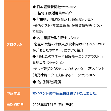
◆ 日本経済新聞社セッション
・日経電子版活用術の紹介
◆ 「NIKKEI NEWS NEXT」番組セッション
・著名ゲスト（井出真吾氏）が投資情報等につい
て解説
◆ 名古屋証券取引所セッション
・名証の取組みや個人投資家向けIRイベントのほ
プログラム
か、「あしたのマネー」について紹介
◆ 「あしたのマネー×日経モーニングプラスFT」
番組コラボセッション
・テレビ愛知とBSテレ東のキャスター、著名ゲスト
(肉乃小路ニクヨ氏)によるトークセッション
◆
他協賛社講演
申込方法
本イベントの申込受付は終了いたしました。
申込締切日
2026年6月21日（日）（予定）