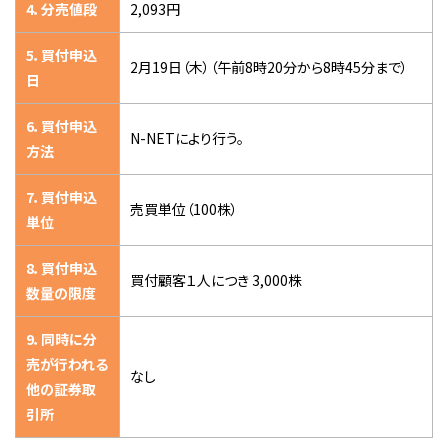
4．分売値段
2,093円
5．買付申込
2月19日（木）（午前8時20分から8時45分まで）
日
6．買付申込
N-NETにより行う。
方法
7．買付申込
売買単位（100株）
単位
8．買付申込
買付顧客１人につき 3,000株
数量の限度
9．同時に分
売が行われる
なし
他の証券取
引所