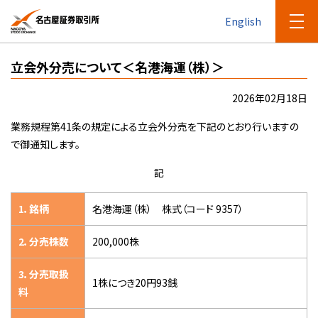
English
立会外分売について＜名港海運（株）＞
2026年02月18日
業務規程第41条の規定による立会外分売を下記のとおり行いますの
で御通知します。
記
1．銘柄
名港海運（株） 株式（コード 9357）
2．分売株数
200,000株
3．分売取扱
1株につき20円93銭
料