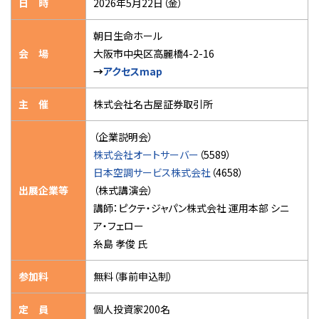
日 時
2026年5月22日（金）
朝日生命ホール
会 場
大阪市中央区高麗橋4-2-16
→
アクセスmap
主 催
株式会社名古屋証券取引所
（企業説明会）
株式会社オートサーバー
（5589）
日本空調サービス株式会社
（4658）
出展企業等
（株式講演会）
講師：ピクテ・ジャパン株式会社 運用本部 シニ
ア・フェロー
糸島 孝俊 氏
参加料
無料（事前申込制）
定 員
個人投資家200名