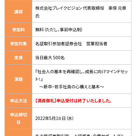
株式会社ブレイクビジョン 代表取締役
車塚 元章
講師
氏
参加料
無料（ただし、事前申込制）
参加対象
名証取引参加者証券会社 営業担当者
定員
当日最大 500名
『社会人の基本を再確認し、成長に向けマインドセッ
演題
ト！』
～新卒・若手社員の心構えと基本～
申込方法
【
満員御礼
】申込受付は終了いたしました。
申込締切
2022年5月1８日（水）
日