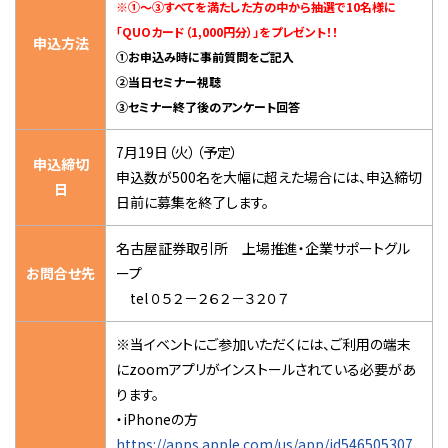
※①～③すべてを満たした方の中から抽選で
10名
様
に
「QUOカード（1,000円分）」をプレゼント！！
申込方法
①お申込み時に事前質問をご記入
②当日セミナー視聴
③セミナー終了後のアンケート回答
7月19日（火）（予定）
申込締切
申込数が500名を大幅に超えた場合には、
申込締切
日
日前に募集を終了します。
名古屋証券取引所 上場推進・企業サポートグル
お問合せ先
ープ
tel ０５２－２６２－３２０７
※当イベントにご参加いただくには、ご利用の端末
にzoomアプリがインストールされている必要があ
ります。
・iPhoneの方
https://apps.apple.com/us/app/id546505307