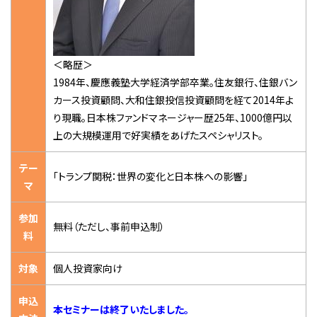
＜略歴＞
1984年、慶應義塾大学経済学部卒業。住友銀行、住銀バン
カース投資顧問、大和住銀投信投資顧問を経て2014年よ
り現職。日本株ファンドマネージャー歴25年、1000億円以
上の大規模運用で好実績をあげたスペシャリスト。
テー
「トランプ関税：世界の変化と日本株への影響」
マ
参加
無料（ただし、事前申込制）
料
対象
個人投資家向け
申込
本セミナーは終了いたしました。