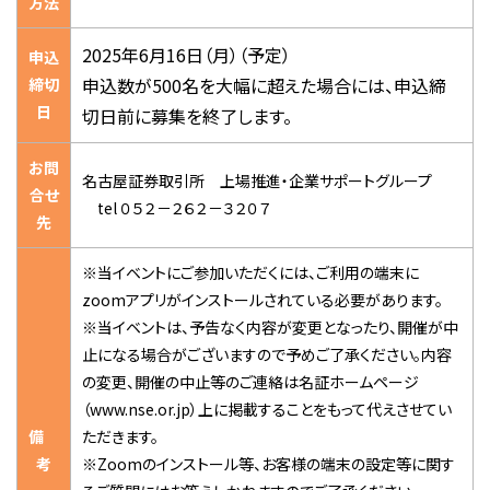
方法
2025年6月16日（月）（予定）
申込
申込数が500名を大幅に超えた場合には、申込締
締切
日
切日前に募集を終了します。
お問
名古屋証券取引所 上場推進・企業サポートグループ
合せ
tel ０５２－２６２－３２０７
先
※当イベントにご参加いただくには、ご利用の端末に
zoomアプリがインストールされている必要があります。
※当イベントは、予告なく内容が変更となったり、開催が中
止になる場合がございますので予めご了承ください。内容
の変更、開催の中止等のご連絡は名証ホームページ
（www.nse.or.jp）上に掲載することをもって代えさせてい
備
ただきます。
考
※Zoomのインストール等、お客様の端末の設定等に関す