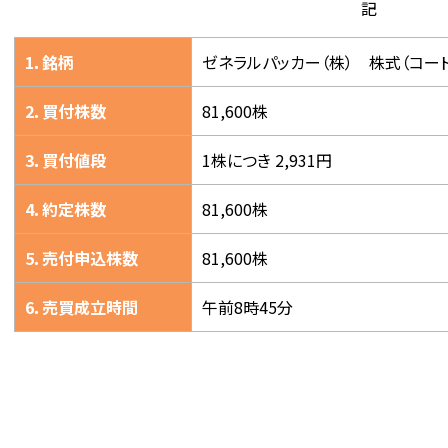
記
1．銘柄
ゼネラルパッカー（株） 株式（コード 
2．買付株数
81,600株
3．買付値段
1株につき 2,931円
4．約定株数
81,600株
5．売付申込株数
81,600株
6．売買成立時間
午前8時45分