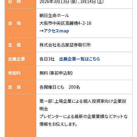
日 時
2026年3月13日（金）、3月14日（土）
朝日生命ホール
会 場
大阪市中央区高麗橋4-2-16
→
アクセスmap
主 催
株式会社名古屋証券取引所
出展企業
各日3社
出展企業一覧はこちら
参加料
無料（事前申込制）
定 員
各開催日とも 200名
第一部：上場企業による個人投資家向け企業説
明会
プレゼンターによる最新の企業業績などホットな
情報をお伝えします。