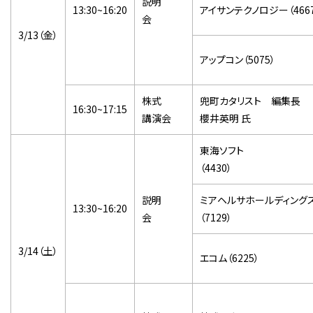
説明
13:30~16:20
アイサンテクノロジー
（466
会
3/13（金）
アップコン
（
5075
）
株式
兜町カタリスト 編集長
16:30~17:15
講演会
櫻井英明 氏
東海ソフト
（
4430
）
説明
ミアヘルサホールディング
13:30~16:20
会
（
7129
）
3/14（土）
エコム
（
6225
）