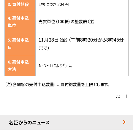
3．買付値段
1株につき 204円
4．売付申込
売買単位（100株）の整数倍（注）
単位
11月28日（金）（午前8時20分から8時45分
5．売付申込
日
まで）
6．売付申込
N-NETにより行う。
方法
（注）各顧客の売付申込数量は、買付総数量を上限とします。
以 上
名証からのニュース