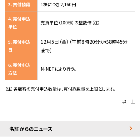
3．買付値段
1株につき 2,160円
4．売付申込
売買単位（100株）の整数倍（注）
単位
12月5日（金）（午前8時20分から8時45分
5．売付申込
日
まで）
6．売付申込
N-NETにより行う。
方法
（注）各顧客の売付申込数量は、買付総数量を上限とします。
以 上
名証からのニュース