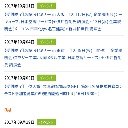
2017年10月11日
イベント
【受付終了】名証IRセミナー in 大阪 12月12日(火) 企業説明会(シー
キューブ、日本空調サービス)+ 伊井哲朗氏 講演会 ・ 13日(水) 企業説
明会(メニコン、日華化学、名工建設)+ 新井和宏氏 講演会
2017年10月04日
イベント
【受付終了】名証IRセミナー in 東京 （12月5日(火) 開催） 企業説
明会（ブラザー工業、大同メタル工業、日本空調サービス）＋ 伊井哲朗
氏 講演会
2017年10月03日
イベント
【受付終了】上位入賞して素敵な賞品をGET！第8回名証株式投資コン
テスト参加者募集中!!（売買開始日時10月16日16:30～）
9月
2017年09月19日
イベント