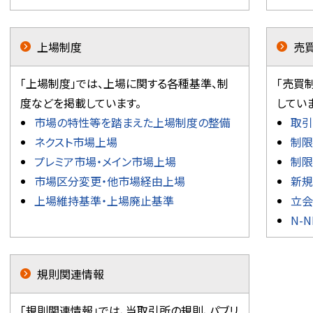
上場制度
売
「上場制度」では、上場に関する各種基準、制
「売買
度などを掲載しています。
してい
市場の特性等を踏まえた上場制度の整備
取引
ネクスト市場上場
制限
プレミア市場・メイン市場上場
制限
市場区分変更・他市場経由上場
新規
上場維持基準・上場廃止基準
立会
N-
規則関連情報
「規則関連情報」では、当取引所の規則、パブリ